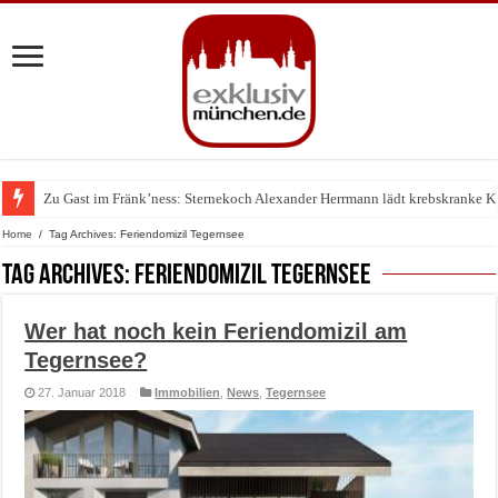
Zu Gast im Fränk’ness: Sternekoch Alexander Herrmann lädt krebskranke K
Warum München gerade zum Treffpunkt der Lingerie-Branche wurde
Home
/
Tag Archives: Feriendomizil Tegernsee
Tag Archives:
Feriendomizil Tegernsee
Wer hat noch kein Feriendomizil am
Tegernsee?
27. Januar 2018
Immobilien
,
News
,
Tegernsee