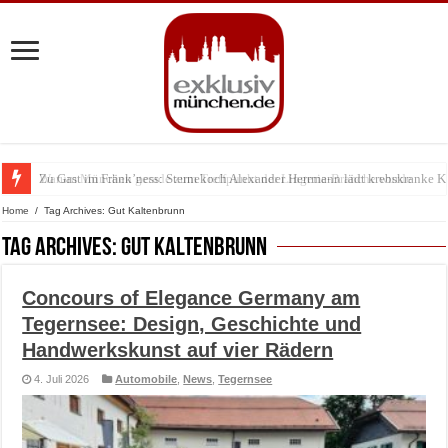
Warum München gerade zum Treffpunkt der Lingerie-Branche wurde
Home
/
Tag Archives: Gut Kaltenbrunn
Tag Archives:
Gut Kaltenbrunn
Concours of Elegance Germany am
Tegernsee: Design, Geschichte und
Handwerkskunst auf vier Rädern
4. Juli 2026
Automobile
,
News
,
Tegernsee