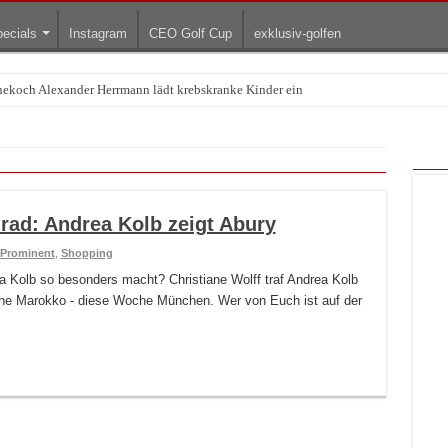
ecials
Instagram
CEO Golf Cup
exklusiv-golfen
rnekoch Alexander Herrmann lädt krebskranke Kinder ein
lrad: Andrea Kolb zeigt Abury
Prominent
,
Shopping
Kolb so besonders macht? Christiane Wolff traf Andrea Kolb
che Marokko - diese Woche München. Wer von Euch ist auf der