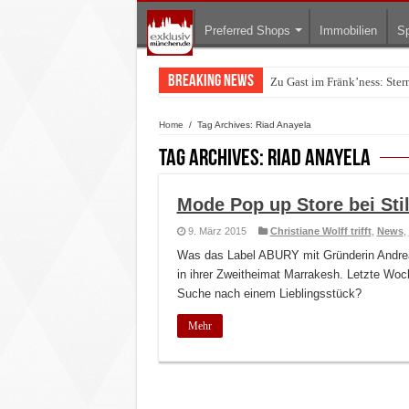
Preferred Shops
Immobilien
Sp
Breaking News
Zu Gast im Fränk’ness: Ste
Home
/
Tag Archives: Riad Anayela
Tag Archives:
Riad Anayela
Mode Pop up Store bei Sti
9. März 2015
Christiane Wolff trifft
,
News
,
Was das Label ABURY mit Gründerin Andrea 
in ihrer Zweitheimat Marrakesh. Letzte Wo
Suche nach einem Lieblingsstück?
Mehr