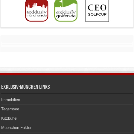
Exklusiv-München Links
Immobilien
Tegernsee
Kitzbühel
Muenchen Fakten