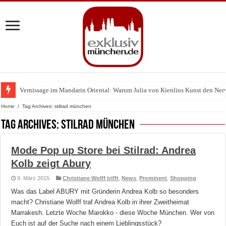
Vernissage im Mandarin Oriental: Warum Julia von Kienlins Kunst den Nerv u
Home
/
Tag Archives: stilrad münchen
Tag Archives:
stilrad münchen
Mode Pop up Store bei Stilrad: Andrea
Kolb zeigt Abury
9. März 2015
Christiane Wolff trifft
,
News
,
Prominent
,
Shopping
Was das Label ABURY mit Gründerin Andrea Kolb so besonders
macht? Christiane Wolff traf Andrea Kolb in ihrer Zweitheimat
Marrakesh. Letzte Woche Marokko - diese Woche München. Wer von
Euch ist auf der Suche nach einem Lieblingsstück?