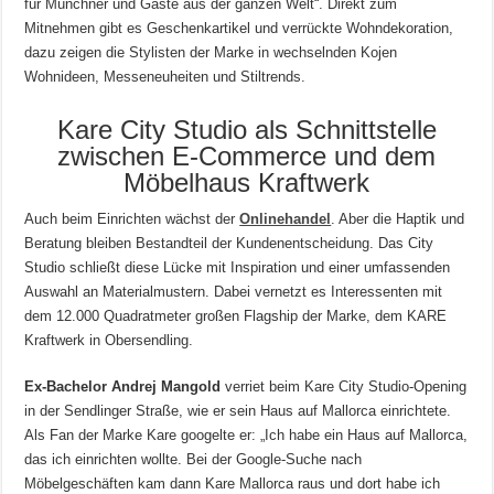
für Münchner und Gäste aus der ganzen Welt“. Direkt zum
Mitnehmen gibt es Geschenkartikel und verrückte Wohndekoration,
dazu zeigen die Stylisten der Marke in wechselnden Kojen
Wohnideen, Messeneuheiten und Stiltrends.
Kare City Studio als Schnittstelle
zwischen E-Commerce und dem
Möbelhaus Kraftwerk
Auch beim Einrichten wächst der
Onlinehandel
. Aber die Haptik und
Beratung bleiben Bestandteil der Kundenentscheidung. Das City
Studio schließt diese Lücke mit Inspiration und einer umfassenden
Auswahl an Materialmustern. Dabei vernetzt es Interessenten mit
dem 12.000 Quadratmeter großen Flagship der Marke, dem KARE
Kraftwerk in Obersendling.
Ex-Bachelor Andrej Mangold
verriet beim Kare City Studio-Opening
in der Sendlinger Straße, wie er sein Haus auf Mallorca einrichtete.
Als Fan der Marke Kare googelte er: „Ich habe ein Haus auf Mallorca,
das ich einrichten wollte. Bei der Google-Suche nach
Möbelgeschäften kam dann Kare Mallorca raus und dort habe ich