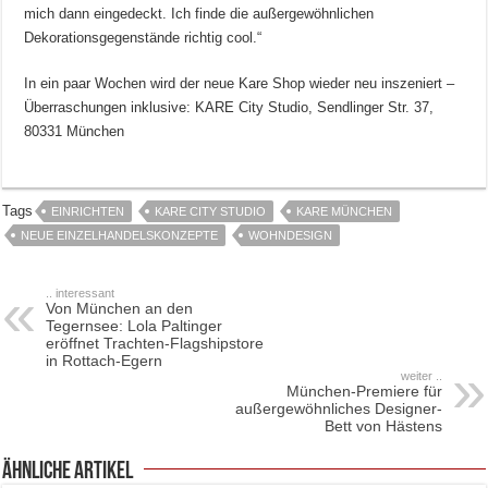
mich dann eingedeckt. Ich finde die außergewöhnlichen
Dekorationsgegenstände richtig cool.“
In ein paar Wochen wird der neue Kare Shop wieder neu inszeniert –
Überraschungen inklusive: KARE City Studio, Sendlinger Str. 37,
80331 München
Tags
EINRICHTEN
KARE CITY STUDIO
KARE MÜNCHEN
NEUE EINZELHANDELSKONZEPTE
WOHNDESIGN
.. interessant
Von München an den
Tegernsee: Lola Paltinger
eröffnet Trachten-Flagshipstore
in Rottach-Egern
weiter ..
München-Premiere für
außergewöhnliches Designer-
Bett von Hästens
ähnliche Artikel