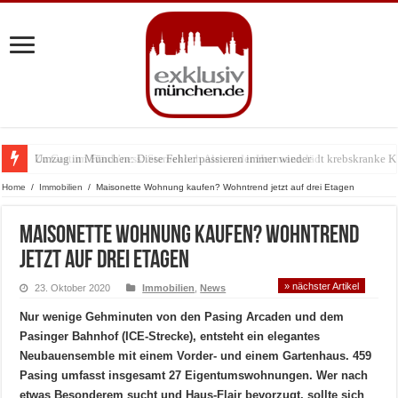
Zu Gast im Fränk’ness: Sternekoch Alexander Herrmann lädt krebskranke K
Home
/
Immobilien
/
Maisonette Wohnung kaufen? Wohntrend jetzt auf drei Etagen
Maisonette Wohnung kaufen? Wohntrend
jetzt auf drei Etagen
» nächster Artikel
23. Oktober 2020
Immobilien
,
News
Nur wenige Gehminuten von den Pasing Arcaden und dem
Pasinger Bahnhof (ICE-Strecke), entsteht ein elegantes
Neubauensemble mit einem Vorder- und einem Gartenhaus. 459
Pasing umfasst insgesamt 27 Eigentumswohnungen. Wer nach
etwas Besonderem sucht und Haus-Flair bevorzugt, sollte sich