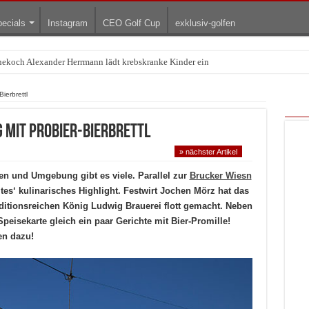
ecials
Instagram
CEO Golf Cup
exklusiv-golfen
rnekoch Alexander Herrmann lädt krebskranke Kinder ein
Treffpunkt der Lingerie-Branche wurde
ierbrettl
 mit Probier-Bierbrettl
» nächster Artikel
en und Umgebung gibt es viele. Parallel zur
Brucker Wiesn
ltes‘ kulinarisches Highlight. Festwirt Jochen Mörz hat das
ditionsreichen König Ludwig Brauerei flott gemacht. Neben
 Speisekarte gleich ein paar Gerichte mit Bier-Promille!
en dazu!