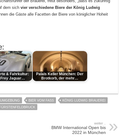
häftsführer der Brauerei, freut besonders, „dass es zukünftig
auf dem sich
vier verschiedene Biere der König Ludwig
nnen die Gäste alle Facetten der Biere von königlicher Hoheit
e:
rte & Fahrkultur:
Palais Keller München: Der
 Frey Jaguar…
Brotkorb, der mehr…
D UMGEBUNG
BIER VOM FASS
KÖNIG LUDWIG BRAUEREI
 FÜRSTENFELDBRUCK
weiter ..
BMW International Open bis
2022 in München