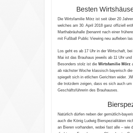
Besten Wirtshäus
Die Wirtsfamilie Mörz ist seit über 20 Jahr
welches am 30. April 2018 ganz offiziell erö
Marthabräuhalle (benannt nach einer früher
mit Fußball Public Viewing neu aufleben las
Los geht es ab 17 Uhr in der Wirtschaft, be
Mai ist das Brauhaus jeweils ab 11 Uhr und
Besonders stolz ist die
Wirtsfamilie Mörz
a
ab nächster Woche klassisch bayerisch die
spiegelt sich in etlichen Gerichten wider. ‚W
die trotzdem zeigen, dass es sich auch um 
Geschäftsführerin des Brauhauses.
Bierspe
Natürlich dürfen neben der gemütlich-baye
auch die König Ludwig Bierspezialitäten nic
an Bieren vorhanden, wobei fast alle – wie