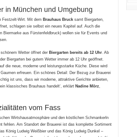
er in München und Umgebung
en Festzelt-Wirt. Mit dem
Brauhaus Bruck
samt Biergarten,
ffnet, schlagen sie selbst ein neues Kapitel auf. Auch die
en Biermarke aus Fürstenfeldbruck) wollen sie für Events und
sen.
i schönem Wetter öffnet der
Biergarten bereits ab 12 Uhr
. Ab
 der Biergarten bei gutem Wetter immer ab 12 Uhr geöffnet.
uf die neue, moderne und leistungsstarke Küche. Diese wird
 Gaumen erfreuen. Ein schönes Detail: Der Bezug zur Brauerei
ichtig ist uns, dass wir moderne, attraktive Gerichte anbieten,
ein klassisches Brauhaus handelt‘, erklärt
Nadine Mörz
,
zialitäten vom Fass
rischen Wirtshausatmosphäre und den köstlichen Schmankerln
ht fehlen. Am Standort der Brauerei ist das komplette Sortiment
 das König Ludwig Weißbier und das König Ludwig Dunkel –