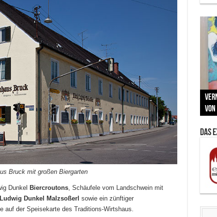
Neu
MAU
Vern
Zu G
War
BMW
Som
von 
Back
Her
Lin
Kuns
Das 
us Bruck mit großen Biergarten
wig Dunkel
Biercroutons
, Schäufele vom Landschwein mit
Ludwig Dunkel Malzsoßerl
sowie ein zünftiger
e auf der Speisekarte des Traditions-Wirtshaus.