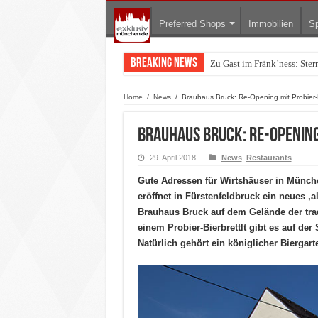
Preferred Shops
Immobilien
Sp
Breaking News
Zu Gast im Fränk’ness: Ste
Warum München gerade zum 
Home
/
News
/
Brauhaus Bruck: Re-Opening mit Probier-B
Brauhaus Bruck: Re-Opening
29. April 2018
News
,
Restaurants
Gute Adressen für Wirtshäuser in Münch
eröffnet in Fürstenfeldbruck ein neues ‚a
Brauhaus Bruck auf dem Gelände der tra
einem Probier-Bierbrettlt gibt es auf der
Natürlich gehört ein königlicher Biergart