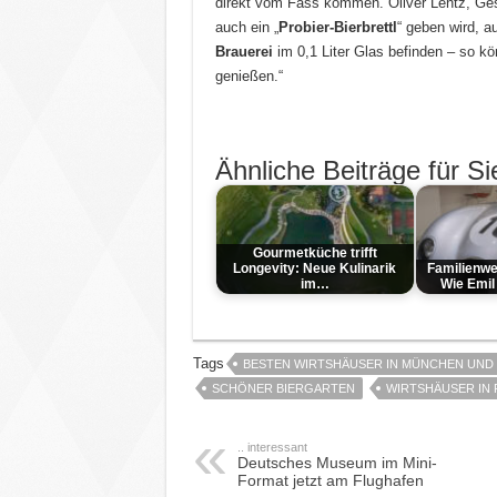
direkt vom Fass kommen. Oliver Lentz, Gesc
auch ein „
Probier-Bierbrettl
“ geben wird, 
Brauerei
im 0,1 Liter Glas befinden – so kö
genießen.“
Ähnliche Beiträge für Si
Gourmetküche trifft
Longevity: Neue Kulinarik
Familienwe
im…
Wie Emil
Tags
BESTEN WIRTSHÄUSER IN MÜNCHEN UN
SCHÖNER BIERGARTEN
WIRTSHÄUSER IN
.. interessant
Deutsches Museum im Mini-
Format jetzt am Flughafen