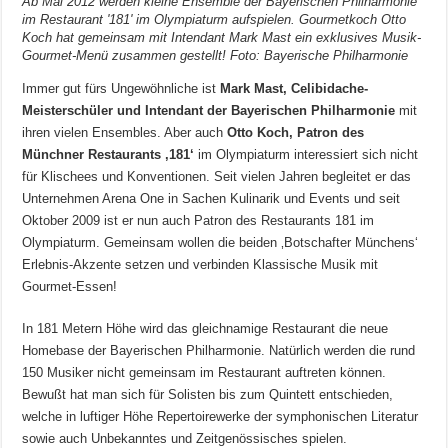
Ab Mai 2012 werden kleine Ensemble der Bayerischen Philharmonie
im Restaurant '181' im Olympiaturm aufspielen. Gourmetkoch Otto
Koch hat gemeinsam mit Intendant Mark Mast ein exklusives Musik-
Gourmet-Menü zusammen gestellt! Foto: Bayerische Philharmonie
Immer gut fürs Ungewöhnliche ist
Mark Mast, Celibidache-
Meisterschüler und Intendant der Bayerischen Philharmonie
mit
ihren vielen Ensembles. Aber auch
Otto Koch, Patron des
Münchner Restaurants ‚181‘
im Olympiaturm interessiert sich nicht
für Klischees und Konventionen. Seit vielen Jahren begleitet er das
Unternehmen Arena One in Sachen Kulinarik und Events und seit
Oktober 2009 ist er nun auch Patron des Restaurants 181 im
Olympiaturm. Gemeinsam wollen die beiden ‚Botschafter Münchens‘
Erlebnis-Akzente setzen und verbinden Klassische Musik mit
Gourmet-Essen!
In 181 Metern Höhe wird das gleichnamige Restaurant die neue
Homebase der Bayerischen Philharmonie. Natürlich werden die rund
150 Musiker nicht gemeinsam im Restaurant auftreten können.
Bewußt hat man sich für Solisten bis zum Quintett entschieden,
welche in luftiger Höhe Repertoirewerke der symphonischen Literatur
sowie auch Unbekanntes und Zeitgenössisches spielen.