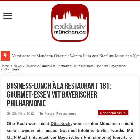
Vernissage im Mandarin Oriental: Warum Julia von Kienlins Kunst den Nerv u
Home
/
News
/
Business-Lunch à la Restaurant 181: Gourmet-Essen mit Bayerischer
Philharmonie
Business-Lunch à la Restaurant 181:
Gourmet-Essen mit Bayerischer
Philharmonie
» nächster Artikel
28. März 2012
News
,
Restaurants
Otto Koch wäre nicht
Otto Koch
, wenn er den Münchnern nicht
schon wieder ein neues Gourmet-Erlebnis bieten würde. Mit
Mark Mast (Intendant der Bayerischen Philharmonie) kreierte er