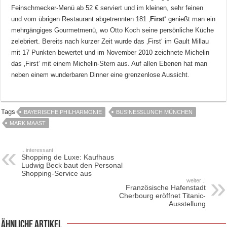
Feinschmecker-Menü ab 52 € serviert und im kleinen, sehr feinen
und vom übrigen Restaurant abgetrennten 181 ‚
First‘
genießt man ein
mehrgängiges Gourmetmenü, wo Otto Koch seine persönliche Küche
zelebriert. Bereits nach kurzer Zeit wurde das ‚First‘ im Gault Millau
mit 17 Punkten bewertet und im November 2010 zeichnete Michelin
das ‚First‘ mit einem Michelin-Stern aus. Auf allen Ebenen hat man
neben einem wunderbaren Dinner eine grenzenlose Aussicht.
Tags
BAYERISCHE PHILHARMONIE
BUSINESSLUNCH MÜNCHEN
MARK MAAST
.. interessant
Shopping de Luxe: Kaufhaus
Ludwig Beck baut den Personal
Shopping-Service aus
weiter ..
Französische Hafenstadt
Cherbourg eröffnet Titanic-
Ausstellung
ähnliche Artikel