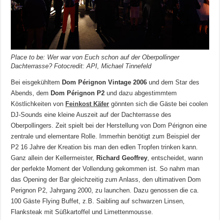
Place to be: Wer war von Euch schon auf der Oberpollinger
Dachterrasse? Fotocredit: API, Michael Tinnefeld
Bei eisgekühltem
Dom Pérignon Vintage 2006
und dem Star des
Abends, dem
Dom Pérignon P2
und dazu abgestimmtem
Köstlichkeiten von
Feinkost Käfer
gönnten sich die Gäste bei coolen
DJ-Sounds eine kleine Auszeit auf der Dachterrasse des
Oberpollingers. Zeit spielt bei der Herstellung von Dom Pérignon eine
zentrale und elementare Rolle. Immerhin benötigt zum Beispiel der
P2 16 Jahre der Kreation bis man den edlen Tropfen trinken kann.
Ganz allein der Kellermeister,
Richard Geoffrey
, entscheidet, wann
der perfekte Moment der Vollendung gekommen ist. So nahm man
das Opening der Bar gleichzeitig zum Anlass, den ultimativen Dom
Perignon P2, Jahrgang 2000, zu launchen. Dazu genossen die ca.
100 Gäste Flying Buffet, z.B. Saibling auf schwarzen Linsen,
Flanksteak mit Süßkartoffel und Limettenmousse.