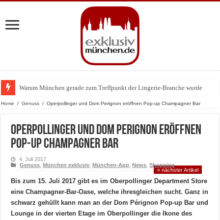
Warum München gerade zum Treffpunkt der Lingerie-Branche wurde
Home
/
Genuss
/
Operpollinger und Dom Perignon eröffnen Pop-up Champagner Bar
Operpollinger und Dom Perignon eröffnen
Pop-up Champagner Bar
4. Juli 2017
Genuss
,
München exklusiv
,
München-App
,
News
,
Shopping
» nächster Artikel
Bis zum 15. Juli 2017 gibt es im Oberpollinger Department Store
eine Champagner-Bar-Oase, welche ihresgleichen sucht. Ganz in
schwarz gehüllt kann man an der Dom Pérignon Pop-up Bar und
Lounge in der vierten Etage im Oberpollinger die Ikone des