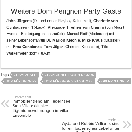
Weitere Dom Perignon Party Gäste
John Jürgens
(DJ und neuer Playboy-Kolumnist),
Charlotte von
Oynhausen
(PR-Lady),
Alexander Freiherr von Cramm
(von Mount
Everest Besteigung frisch zurück),
Marcel Reif
(Moderator) mit
seiner Lebensgefährtin
Dr. Marion Kiechle, Mike Kraus
(Musiker)
mit
Frau Constanze, Tom Jäger
(Christine Kröhncke),
Tilo
Walkemeier
(boffi), u.v.m.
Tags
CHAMPAGNER
CHAMPAGNER DOM PERIGNON
DOM PÉRIGNON P2
DOM PÉRIGNON VINTAGE 2006
OBERPOLLINGER
.. interessant
Immobilientrend am Tegernsee:
Statt Villa exklusive
Eigentumswohnungen in Villen-
Ensemble
weiter ..
Ayda und Robbie Williams sind
für ein bayerisches Label unter