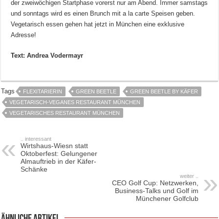
der zweiwöchigen Startphase vorerst nur am Abend. Immer samstags
und sonntags wird es einen Brunch mit a la carte Speisen geben.
Vegetarisch essen gehen hat jetzt in München eine exklusive
Adresse!
Text: Andrea Vodermayr
Tags
FLEXITARIERIN
GREEN BEETLE
GREEN BEETLE BY KÄFER
VEGETARISCH-VEGANES RESTAURANT MÜNCHEN
VEGETARISCHES RESTAURANT MÜNCHEN
.. interessant
Wirtshaus-Wiesn statt
Oktoberfest: Gelungener
Almauftrieb in der Käfer-
Schänke
weiter ..
CEO Golf Cup: Netzwerken,
Business-Talks und Golf im
Münchener Golfclub