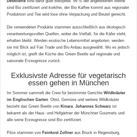
Destillerie
sind dafür gute Beispiele. 99 % der angebotenen Weine
sind Bio zertifiziert und korkfrei, der Bio Kaffee kommt aus regionaler
Produktion und Tee wird lose ohne Verpackung und Beutel gereicht.
Die verwendeten Produkte stammen ausschließlich aus ökologisch
verantwortungsvollen Quellen, wobei die Vielfalt, für die Käfer steht,
erhalten bleibt. Werden exotische Lebensmittel angeboten, werden
sie mit Blick auf Fair Trade und Bio Anbau ausgewählt. Wo es jedoch
möglich ist, greift die Küche des Green Beetle auf regionale und
saisonale Erzeugnisse zurück.
Exklusivste Adresse für vegetarisch
essen gehen in München
Im Sommer sammelt die Crew für bestimmte Gerichte
Wildkräuter
im Englischen Garten
. Obst, Gemüse und weitere Wildkräuter
bezieht das Green Beetle von
Kinara
.
Johannes Schwarz
ist
bekannt als der Haus- und Hofgärtner der Münchner Gourmets und
alle seine Erzeugnisse sind Bio zertifiziert.
Pilze stammen von
Feinkost Zollner
aus Bruck in Regensburg,