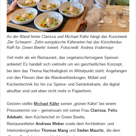
An der Wand hinter Clarissa und Michael Käfer hängt das Kunstwerk
‚Der Schwarm‘. Zehn europäische Käferarten hat das Künstlerduo
RaR für ‚Green Beetle‘ kreiert. Fotocredit: Andrea Vodermayr
Viel mehr als ein Restaurant, das vegetarische/vegane Speisen
anbietet! Es handelt sich vielmehr um ein ganzheitliches Konzept,
bei dem das Thema Nachhaltigkeit im Mittelpunkt steht: Angefangen
von den Fliesen über die Wandverkleidungen, Möbel und
Küchentechnik bis hin zur Speise- und Getränkekarte, die digital
abrufbar sind und eben nicht mehr in Papierform.
Gestern stellte
Michael Käfer
seinen „grünen Käfer“ bei einem
Pressetermin vor – gemeinsam mit seiner Frau
Clarissa
,
Felix
Adebahr
, dem Küchenchef im Green Beetle,
Restaurantleiter
Andreas Weber
sowie dem Architekten- und
Interiordesignerduo
Thomas Mang
und
Stefan Mauritz
, die dem