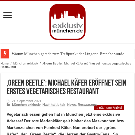
Warum München gerade zum Treffpunkt der Lingerie-Branche wurde
Home
/
München exklusiv
/
‚Green Beetle‘: Michael Käfer eröffnet sein erstes vegetarisches
Restaurant
‚Green Beetle‘: Michael Käfer eröffnet sein
erstes vegetarisches Restaurant
21. September 2021
München exklusiv
,
Nachhaltigkeit
,
News
,
Restaurants
» nächster Artikel
Vegetarisch essen gehen hat in München jetzt eine exklusive
Adresse! Der rote Marienkäfer galt bisher das Maskottchen bzw.
Markenzeichen von Feinkost Käfer. Nun erobert der „grüne
Käfer“, der „Green Beetle“, die Herzen der Gastro-Fans. So