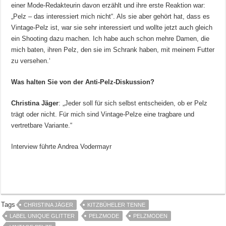
einer Mode-Redakteurin davon erzählt und ihre erste Reaktion war:
„Pelz – das interessiert mich nicht“. Als sie aber gehört hat, dass es
Vintage-Pelz ist, war sie sehr interessiert und wollte jetzt auch gleich
ein Shooting dazu machen. Ich habe auch schon mehre Damen, die
mich baten, ihren Pelz, den sie im Schrank haben, mit meinem Futter
zu versehen.‘
Was halten Sie von der Anti-Pelz-Diskussion?
Christina Jäger
: „Jeder soll für sich selbst entscheiden, ob er Pelz
trägt oder nicht. Für mich sind Vintage-Pelze eine tragbare und
vertretbare Variante.“
Interview führte Andrea Vodermayr
Tags
CHRISTINA JÄGER
KITZBÜHELER TENNE
LABEL UNIQUE GLITTER
PELZMODE
PELZMODEN