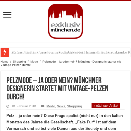
Zu Gast im Fränk’ness: Sternekoch Alexander Herrmann lädt krebskranke K
Warum München gerade zum Treffpunkt der Lingerie-Branche wurde
Home
/
Shopping
/
Mode
/
Pelzmode – ja oder nein? Münchner Designerin startet mit
Vintage-Pelzen durch!
Pelzmode – ja oder nein? Münchner
Designerin startet mit Vintage-Pelzen
durch!
» nächster Artikel
10. Februar 2018
Mode
,
News
,
Shopping
Pelz – ja oder nein? Diese Frage spaltet (nicht nur) in den kalten
Monaten des Jahres die Gesellschaft. „Fake Fur“ ist auf dem
Vormarsch und selbst viele Damen aus der Society und dem