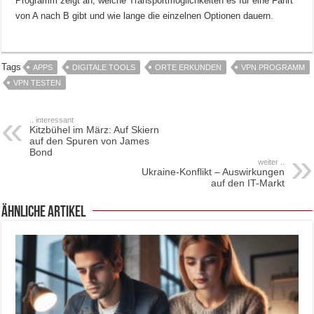
Programm zeigt an, welche Transportmöglichkeiten es für eine Fahrt
von A nach B gibt und wie lange die einzelnen Optionen dauern.
Tags
APPS
DIGITALE TOOLS
ORTE ERKUNDEN
VPN PROGRAMM
VPN TESTEN
.. interessant
Kitzbühel im März: Auf Skiern
auf den Spuren von James
Bond
weiter ..
Ukraine-Konflikt – Auswirkungen
auf den IT-Markt
ähnliche Artikel