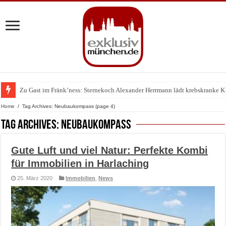
Zu Gast im Fränk’ness: Sternekoch Alexander Herrmann lädt krebskranke K
Home
/
Tag Archives: Neubaukompass
(page 4)
Tag Archives:
Neubaukompass
Gute Luft und viel Natur: Perfekte Kombi
für Immobilien in Harlaching
25. März 2020
Immobilien
,
News