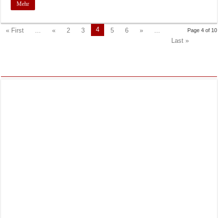
Mehr
4
« First
...
«
2
3
5
6
»
...
Page 4 of 10
Last »