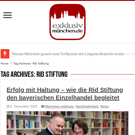
Warum München gerade zum Treffpunkt der Lingerie-Branche wurde
Home
/
Tag Archives: Rid Stiftung
Tag Archives:
Rid Stiftung
Erfolg mit Haltung – wie die Rid Stiftung
den bayerischen Einzelhandel begleitet
9. Dezember 2025
München exklusiv
,
Nachhaltigkeit
,
News