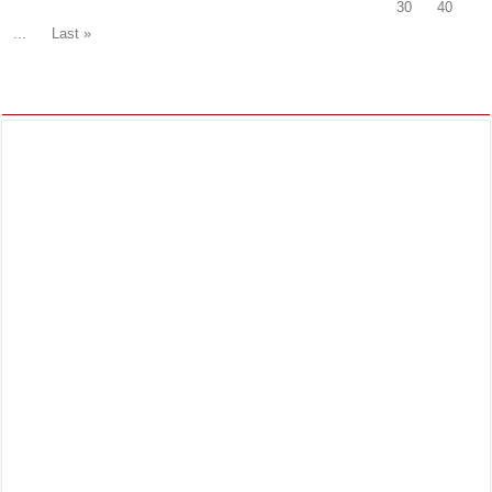
30
40
...
Last »