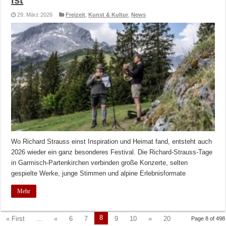
29. März 2026
Freizeit
,
Kunst & Kultur
,
News
Wo Richard Strauss einst Inspiration und Heimat fand, entsteht auch
2026 wieder ein ganz besonderes Festival. Die Richard-Strauss-Tage
in Garmisch-Partenkirchen verbinden große Konzerte, selten
gespielte Werke, junge Stimmen und alpine Erlebnisformate
Mehr
8
« First
...
«
6
7
9
10
»
20
Page 8 of 498