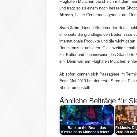
Flughafen München passt sich mit dem ne
und trägt so zu einem noch besseren Shoppi
Ahrens
, Leiter Centermanagement am Flu
Sven Zahn
, Geschäftsführer der Retailtoch
einerseits die grundlegenden Bedürfnisse v
internationale Produkte und die wichtigsten
Raumkonzept anbieten. Gleichzeitig schaffe
zur Kultur und Lebensweise des Standorts
ein. Denn wer am Flughafen München einfach
Ab sofort können sich Passagiere im Termi
Ende Mai 2019 hat der erste Store als Pilo
Shops umgestaltet.
Ähnliche Beiträge für Si
Back to the Beat - das
Exklusiv. Di
Kesselhaus München feiert…
Zukunft des