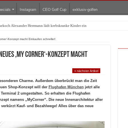
ecials
Instagram
CEO Golf Cup
exklusiv-golfen
rnekoch Alexander Herrmann lädt krebskranke Kinder ein
Treffpunkt der Lingerie-Branche wurde
ner‘-Konzept macht Einkaufen schneller!
Neues ‚My Corner‘-Konzept macht
» nächster Artikel
esonderen Charme. Außerdem überbrückt man die Zeit
neuen Shop-Konzept will der
Flughafen München
jetzt alle
erminal 2 umgestalten. So erhalten die Flughafen
ept namens „MyCorner“. Die neue Innenarchitektur aller
 verkürzt Kauf- und Bezahlwege! Alles über das neue