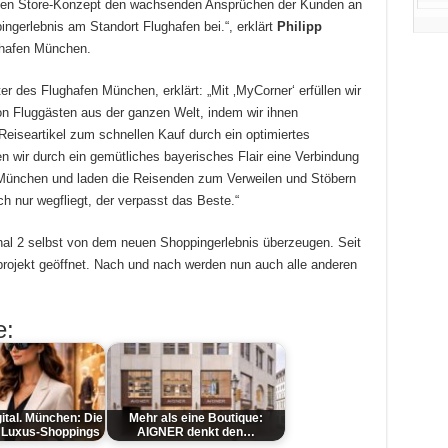
uen Store-Konzept den wachsenden Ansprüchen der Kunden an
ngerlebnis am Standort Flughafen bei.“, erklärt
Philipp
ghafen München.
ter des Flughafen München, erklärt: „Mit ‚MyCorner‘ erfüllen wir
on Fluggästen aus der ganzen Welt, indem wir ihnen
 Reiseartikel zum schnellen Kauf durch ein optimiertes
n wir durch ein gemütliches bayerisches Flair eine Verbindung
 München und laden die Reisenden zum Verweilen und Stöbern
 nur wegfliegt, der verpasst das Beste.“
nal 2 selbst von dem neuen Shoppingerlebnis überzeugen. Seit
tprojekt geöffnet. Nach und nach werden nun auch alle anderen
e:
gital. München: Die
Mehr als eine Boutique:
 Luxus-Shoppings
AIGNER denkt den…