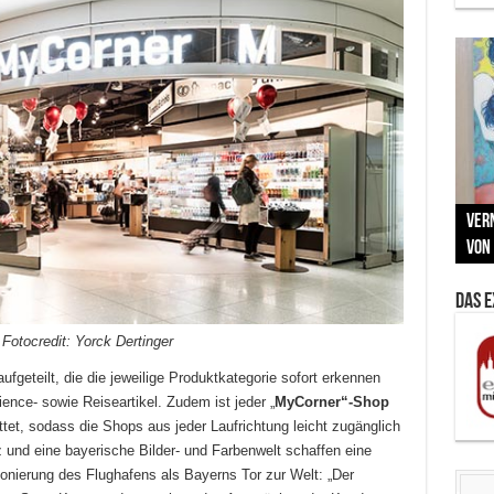
Neu
MAU
Vern
Zu G
War
BMW
Som
von 
Back
Her
Lin
Kuns
Das 
otocredit: Yorck Dertinger
geteilt, die die jeweilige Produktkategorie sofort erkennen
nce- sowie Reiseartikel. Zudem ist jeder „
MyCorner“-Shop
et, sodass die Shops aus jeder Laufrichtung leicht zugänglich
lz und eine bayerische Bilder- und Farbenwelt schaffen eine
onierung des Flughafens als Bayerns Tor zur Welt: „Der