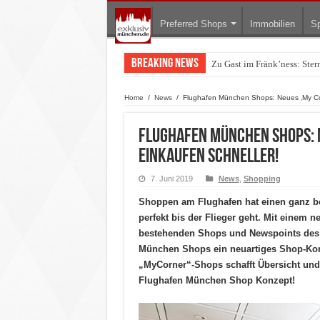
Preferred Shops
Immobilien
Sp
Breaking News
Zu Gast im Fränk’ness: Ste
Warum München gerade zum 
Home
/
News
/
Flughafen München Shops: Neues ‚My Cor
Flughafen München Shops: 
Einkaufen schneller!
7. Juni 2019
News
,
Shopping
Shoppen am Flughafen hat einen ganz b
perfekt bis der Flieger geht. Mit einem 
bestehenden Shops und Newspoints des T
München Shops ein neuartiges Shop-Konz
„MyCorner“-Shops schafft Übersicht und
Flughafen München Shop Konzept!