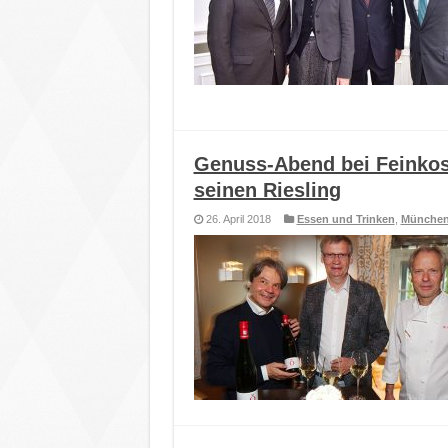
Genuss-Abend bei Feinkos
seinen Riesling
26. April 2018
Essen und Trinken
,
München 