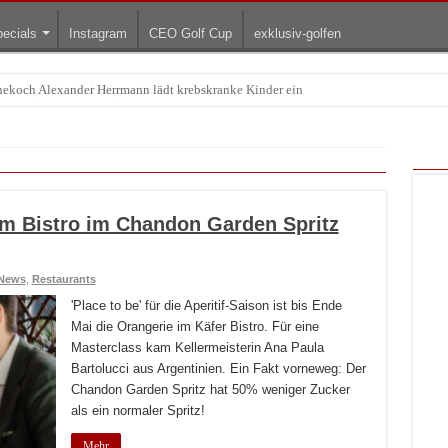
ecials
Instagram
CEO Golf Cup
exklusiv-golfen
Treffpunkt der Lingerie-Branche wurde
im Bistro im Chandon Garden Spritz
News
,
Restaurants
'Place to be' für die Aperitif-Saison ist bis Ende
Mai die Orangerie im Käfer Bistro. Für eine
Masterclass kam Kellermeisterin Ana Paula
Bartolucci aus Argentinien. Ein Fakt vorneweg: Der
Chandon Garden Spritz hat 50% weniger Zucker
als ein normaler Spritz!
Mehr