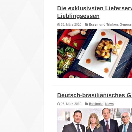
Die exklusivsten Lieferser
Lieblingsessen
25. März 2020
Essen und Trinken
,
Genuss
Deutsch-brasilianisches Gi
26. März 2019
Business
,
News