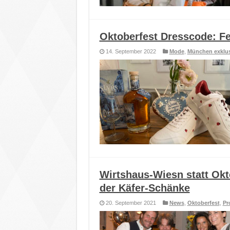
Oktoberfest Dresscode: Fe
14. September 2022
Mode
,
München exklus
Wirtshaus-Wiesn statt Okt
der Käfer-Schänke
20. September 2021
News
,
Oktoberfest
,
Pr