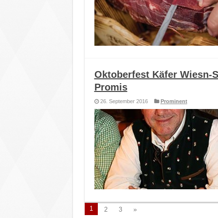
Oktoberfest Käfer Wiesn-S
Promis
26. September 2016
Prominent
1
2
3
»