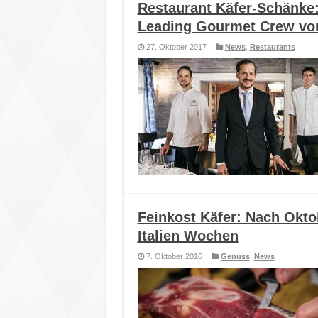
Restaurant Käfer-Schänke: 
Leading Gourmet Crew vo
27. Oktober 2017
News
,
Restaurants
Feinkost Käfer: Nach Oktob
Italien Wochen
7. Oktober 2016
Genuss
,
News