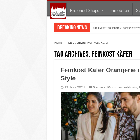
Preferred Shops
Immobilien
Sp
Breaking News
Warum München gerade zum 
Home
/
Tag Archives: Feinkost Käfer
Tag Archives:
Feinkost Käfer
Feinkost Käfer Orangerie 
Style
19. April 2023
Genuss
,
München exklusiv
,