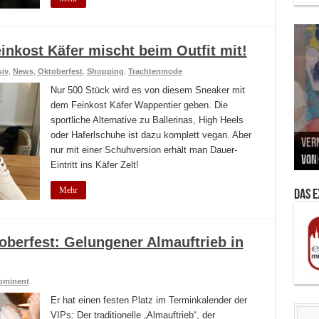
inkost Käfer mischt beim Outfit mit!
iv
,
News
,
Oktoberfest
,
Shopping
,
Trachtenmode
Nur 500 Stück wird es von diesem Sneaker mit
dem Feinkost Käfer Wappentier geben. Die
sportliche Alternative zu Ballerinas, High Heels
Neu
oder Haferlschuhe ist dazu komplett vegan. Aber
MAU
Vern
Zu G
War
BMW
nur mit einer Schuhversion erhält man Dauer-
Som
von 
Back
Her
Lin
Kuns
Eintritt ins Käfer Zelt!
Mehr
Das 
oberfest: Gelungener Almauftrieb in
ominent
Er hat einen festen Platz im Terminkalender der
VIPs: Der traditionelle „Almauftrieb“, der