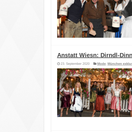
Anstatt Wiesn: Dirndl-Din
23. September 2020
Mode
,
München exklus