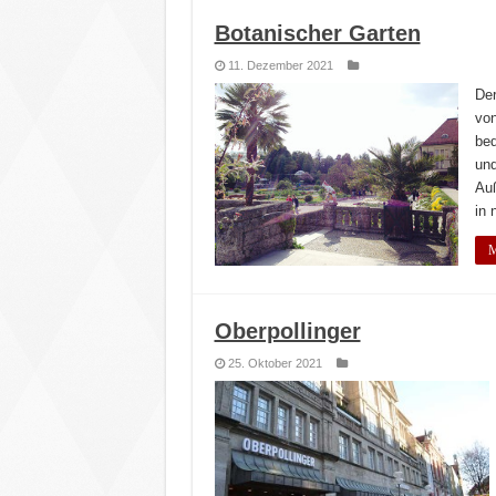
Botanischer Garten
11. Dezember 2021
Der
von
bed
und
Auß
in 
M
Oberpollinger
25. Oktober 2021