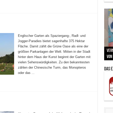
Englischer Garten als Spaziergang-, Radl- und
Jogger-Paradies bietet sagenhafte 375 Hektar
Neu
Fläche. Damit zählt die Grüne Oase als eine der
MAU
Vern
Zu G
War
BMW
größten Parkanlagen der Welt. Mitten in der Stadt
Som
von 
Back
Her
Lin
Kuns
hinter dem Haus der Kunst beginnt der Garten mit
vielen Sehenswürdigkeiten. Zu den bekanntesten
zählen der Chinesische Turm, das Monopteros
Das 
oder das ...