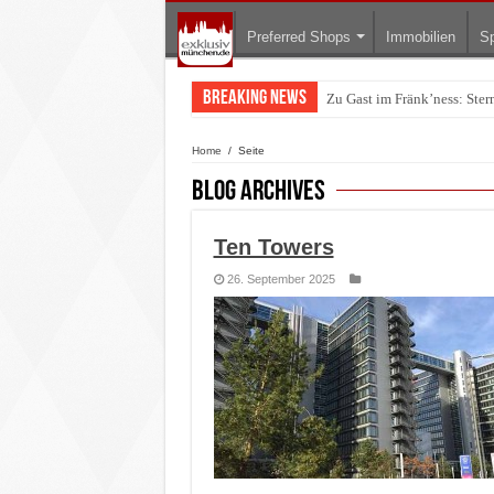
Preferred Shops
Immobilien
Sp
Breaking News
Warum München gerade zum 
Home
/
Seite
Blog Archives
Ten Towers
26. September 2025