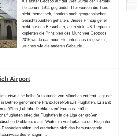
Als erster Geozoo auf der Welt wurde der Tierpark
Hellabrunn 1911 gegründet. Hier werden die Tiere
nicht thematisch, sondern nach geographischen
Gesichtspunkten gehalten. Dieses Prinzip gefiel
nicht nur den Besuchern, auch viele US-Tierparks
kopierten die Prinzipien des Münchner Geozoos.
2016 wurde das neue Elefantenhaus eingeweiht,
welches wie die anderen Gebäude ...
ch Airport
ich, etwa eine halbe Autostunde von München entfernt liegt der
 in Betrieb genommene Franz-Josef-Strauß Flughafen. Er zählt
en größten ‚Luftfahrt-Drehkreuzen‘ Europas. Früher
nalflughafen stieg der Flughafen in die Liga der großen
päischen Drehkreuze auf. Weiterhin verdreifachte der Flughafen
e Passagierzahlen und erarbeitete sich das herausragende
tätsniveau des einzigen ...