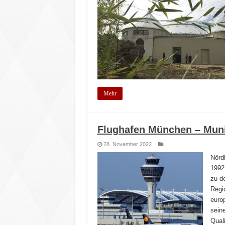
Mehr
Flughafen München – Muni
28. November 2022
Nördl
1992
zu d
Regio
euro
sein
Quali