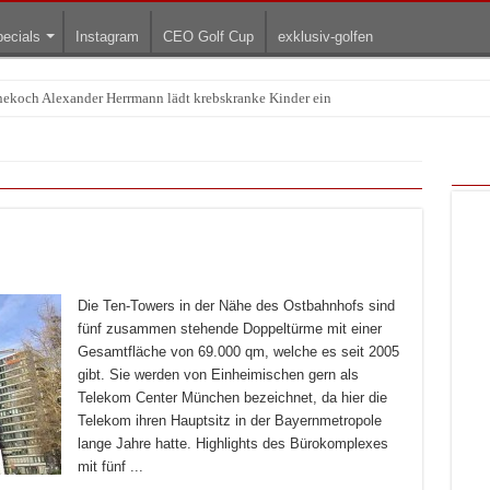
ecials
Instagram
CEO Golf Cup
exklusiv-golfen
Treffpunkt der Lingerie-Branche wurde
Die Ten-Towers in der Nähe des Ostbahnhofs sind
fünf zusammen stehende Doppeltürme mit einer
Gesamtfläche von 69.000 qm, welche es seit 2005
gibt. Sie werden von Einheimischen gern als
Telekom Center München bezeichnet, da hier die
Telekom ihren Hauptsitz in der Bayernmetropole
lange Jahre hatte. Highlights des Bürokomplexes
mit fünf ...