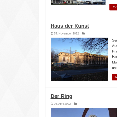
Me
Haus der Kunst
25. November 2022
Sei
Aus
Pra
Hau
Mus
und
M
Der Ring
29. April 2022