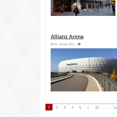
Allianz Arena
18. Januar 2021
1
2
3
4
5
»
10
...
La