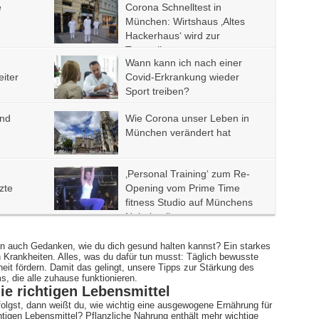
e
Corona Schnelltest in
München: Wirtshaus ‚Altes
Hackerhaus‘ wird zur
Teststelle
Wann kann ich nach einer
iter
Covid-Erkrankung wieder
Sport treiben?
end
Wie Corona unser Leben in
München verändert hat
‚Personal Training‘ zum Re-
zte
Opening vom Prime Time
fitness Studio auf Münchens
Nobelmeile
en auch Gedanken, wie du dich gesund halten kannst? Ein starkes
Krankheiten. Alles, was du dafür tun musst: Täglich bewusste
eit fördern. Damit das gelingt, unsere Tipps zur Stärkung des
 die alle zuhause funktionieren.
die richtigen Lebensmittel
lgst, dann weißt du, wie wichtig eine ausgewogene Ernährung für
htigen Lebensmittel? Pflanzliche Nahrung enthält mehr wichtige