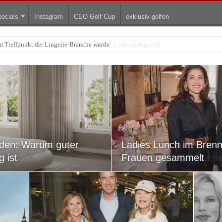
ecials
Instagram
CEO Golf Cup
exklusiv-golfen
arum die rollenden Kunstwerke bis heute einzigartig sind
s: Wie erholsame
rden: Warum guter
Healthspan statt Anti-
Ladies Lunch im Brenn
ät prägen
g ist
Zukunft gesunder Lebe
Frauen gesammelt