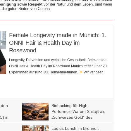
eunigung
sowie
Respekt
vor der Natur und dem Leben, sind wenn
l die guten Seiten von Corona.
Female Longevity made in Munich: 1.
ONNI Hair & Health Day im
Rosewood
Longevity, Prävention und weibliche Gesundheit: Beim ersten
ONNI Hair & Health Day im Rosewood Munich treffen über 20
Expertinnen auf rund 300 Teilnehmerinnen.
Wir verlosen
 den
Biohacking für High
Performer: Warum Shilajit als
C) in
„Schwarzes Gold“ des
äsent
Himalaya Aufmerksamkeit
Ladies Lunch im Brenner:
erhält