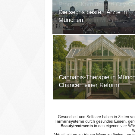
Promis, Komfort und City-Ch
kybun Joya eröffnet neuen
Die sechs besten Ärzte in
Schuh-Store in München
München
Female Longevity made in
Munich: 1. ONNI Hair & Hea
Cannabis-Therapie in Münc
Day im Rosewood
Chancen einer Reform
Gesundheit und Selfcare haben in Zeiten von
Immunsystems
durch gesundes
Essen
, ge
Beautytreatments
in den eigenen vier Wä
W
Aktuell gilt es zu Hause Wege zu finden, um 