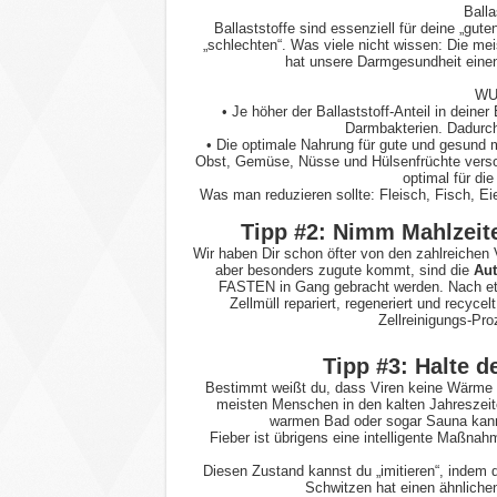
Balla
Ballaststoffe sind essenziell für deine „gut
„schlechten“. Was viele nicht wissen: Die m
hat unsere Darmgesundheit einen
WU
• Je höher der Ballaststoff-Anteil in deiner
Darmbakterien. Dadurch
• Die optimale Nahrung für gute und gesund 
Obst, Gemüse, Nüsse und Hülsenfrüchte versor
optimal für d
Was man reduzieren sollte: Fleisch, Fisch, Ei
Tipp #2: Nimm Mahlzeiten
Wir haben Dir schon öfter von den zahlreichen
aber besonders zugute kommt, sind die
Aut
FASTEN in Gang gebracht werden. Nach etw
Zellmüll repariert, regeneriert und recyce
Zellreinigungs-Pr
Tipp #3: Halte 
Bestimmt weißt du, dass Viren keine Wärme 
meisten Menschen in den kalten Jahreszeit
warmen Bad oder sogar Sauna kanns
Fieber ist übrigens eine intelligente Maßn
Diesen Zustand kannst du „imitieren“, indem
Schwitzen hat einen ähnlichen