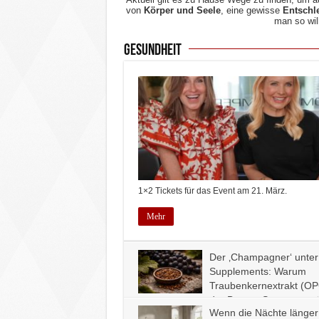
von
Körper und Seele
, eine gewisse
Entschl
man so wil
Gesundheit
1×2 Tickets für das Event am 21. März.
Mehr
Der ‚Champagner‘ unter
Supplements: Warum
Traubenkernextrakt (OP
der Beauty-Szene so pr
Wenn die Nächte länger
ist