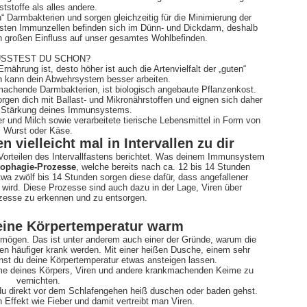
ststoffe als alles andere.
en“ Darmbakterien und sorgen gleichzeitig für die Minimierung der
eisten Immunzellen befinden sich im Dünn- und Dickdarm, deshalb
 großen Einfluss auf unser gesamtes Wohlbefinden.
SSTEST DU SCHON?
 Ernährung ist, desto höher ist auch die Artenvielfalt der „guten“
 kann dein Abwehrsystem besser arbeiten.
machende Darmbakterien, ist biologisch angebaute Pflanzenkost.
gen dich mit Ballast- und Mikronährstoffen und eignen sich daher
ie Stärkung deines Immunsystems.
er und Milch sowie verarbeitete tierische Lebensmittel in Form von
Wurst oder Käse.
 vielleicht mal in Intervallen zu dir
 Vorteilen des Intervallfastens berichtet. Was deinem Immunsystem
ophagie-Prozesse
, welche bereits nach ca. 12 bis 14 Stunden
a zwölf bis 14 Stunden sorgen diese dafür, dass angefallener
lt wird. Diese Prozesse sind auch dazu in der Lage, Viren über
ozesse zu erkennen und zu entsorgen.
deine Körpertemperatur warm
mögen. Das ist unter anderem auch einer der Gründe, warum die
en häufiger krank werden. Mit einer heißen Dusche, einem sehr
t du deine Körpertemperatur etwas ansteigen lassen.
ahme deines Körpers, Viren und andere krankmachenden Keime zu
vernichten.
 du direkt vor dem Schlafengehen heiß duschen oder baden gehst.
 Effekt wie Fieber und damit vertreibt man Viren.